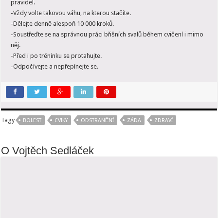
pravidel.
-Vždy volte takovou váhu, na kterou stačíte.
-Dělejte denně alespoň 10 000 kroků.
-Soustřeďte se na správnou práci břišních svalů během cvičení i mimo
něj.
-Před i po tréninku se protahujte.
-Odpočívejte a nepřepínejte se.
Tagy
BOLEST
CVIKY
ODSTRANĚNÍ
ZÁDA
ZDRAVÍ
O Vojtěch Sedláček