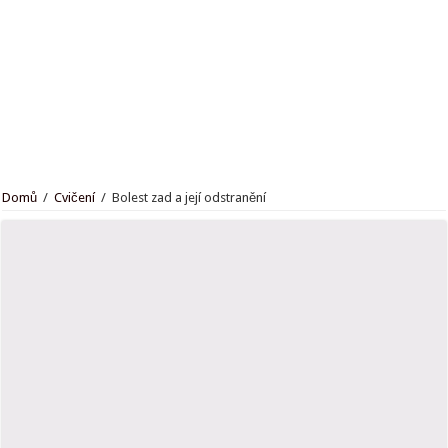
Jak trénují kaskadéři? Budete překvapeni, kolik toho musí zvládnout. Zdaleka t
Domů
/
Cvičení
/
Bolest zad a její odstranění