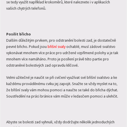
se tedy využít například krokoměrů, které naleznete i v aplikacích
vašich chytrých telefonů.
Posílit břicho
Dalším důležitým prvkem, pro odstranění bolesti zad, je dostatečně
pevné břicho. Pokud jsou
břišní svaly
ochablé, musí zádové svalstvo
vykonávat mnohem více práce pro udržené vzpřímené polohy a je tak
mnohem více namáháno. Proto je posílení právě této partie pro
odstraněné bolestivých zad opravdu klíčové.
Velmi užitečné je naučit se při cvičení využívat své břišní svalstvo a ke
každému prováděnému cviku jej zapojit. Snažte se vždy myslet na to,
že břišní svaly vám mohou pomoci a naučte se také do břicha dýchat.
Soustředění na práci bránice vám může v ledasčem pomoci a ulehčit.
Abyste se bolesti zad vyhnuli, vždy dodržujte několik jednoduchých