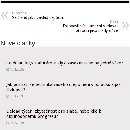
Předchozí
Sacharid jako základ úspěchu
Další
Fotopasti vám umožní sledovat
přírodu jako nikdy dříve
Nové články
Co dělat, když nabíráte svaly a zaseknete se na jedné váze?
15.4.2026
Jak poznat, že technika vašeho dřepu není v pořádku a jak
ji zlepšit?
15.3.2026
Deload týden: zbytečnost pro slabé, nebo klíč k
dlouhodobému progresu?
15.2.2026