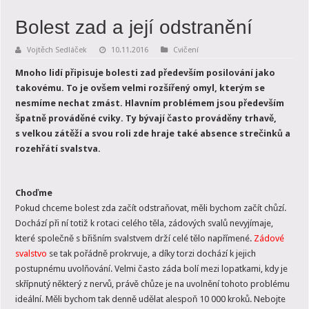
Bolest zad a její odstranění
Vojtěch Sedláček
10.11.2016
Cvičení
Mnoho lidí připisuje bolesti zad především posilování jako
takovému. To je ovšem velmi rozšířený omyl, kterým se
nesmíme nechat zmást. Hlavním problémem jsou především
špatně prováděné cviky. Ty bývají často prováděny trhavě,
s velkou zátěží a svou roli zde hraje také absence strečinků a
rozehřátí svalstva.
Choďme
Pokud chceme bolest zda začít odstraňovat, měli bychom začít chůzí.
Dochází při ní totiž k rotaci celého těla, zádových svalů nevyjímaje,
které společně s břišním svalstvem drží celé tělo napřímené.
Zádové
svalstvo
se tak pořádně prokrvuje, a díky torzi dochází k jejich
postupnému uvolňování. Velmi často záda bolí mezi lopatkami, kdy je
skřípnutý některý z nervů, právě chůze je na uvolnění tohoto problému
ideální. Měli bychom tak denně udělat alespoň 10 000 kroků. Nebojte