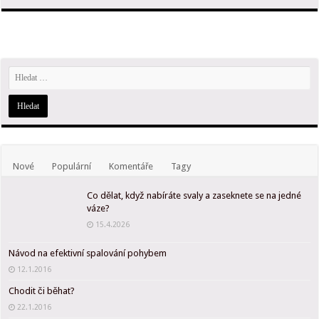
Nové
Populární
Komentáře
Tagy
Co dělat, když nabíráte svaly a zaseknete se na jedné
váze?
15.4.2026
Návod na efektivní spalování pohybem
12.1.2016
Chodit či běhat?
22.1.2016