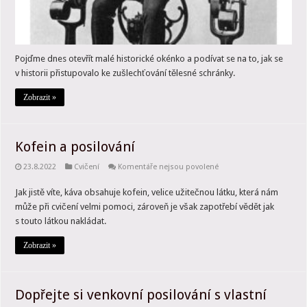
Pojďme dnes otevřít malé historické okénko a podívat se na to, jak se
v historii přistupovalo ke zušlechťování tělesné schránky.
Zobrazit »
Kofein a posilování
u
23.8.2022
Cvičení
Komentáře nejsou povolené
textu
s
Jak jistě víte, káva obsahuje kofein, velice užitečnou látku, která nám
názvem
Kofein
může při cvičení velmi pomoci, zároveň je však zapotřebí vědět jak
a
posilování
s touto látkou nakládat.
Zobrazit »
Dopřejte si venkovní posilování s vlastní