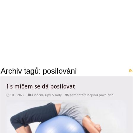
Archiv tagů:
posilování
I s míčem se dá posilovat
u
10.9.2022
Cvičení
,
Tipy & rady
Komentáře nejsou povolené
textu
s
názvem
I
s míčem
se
dá
posilovat