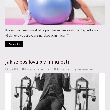
K posilování neodmyslitelně patří těžké činky a stroje. Napadlo vás
však někdy posilovat i s nafukovacím míčem?
Zobrazit »
Jak se posilovalo v minulosti
u
1.9.2022
Cvičení
,
Zajímavosti
Komentáře nejsou povolené
textu
s
názvem
Jak
se
posilovalo
v
minulosti