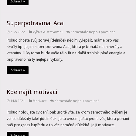
Zobrazit »
Superpotravina: Acai
u
21.5.2022
Výživa & stravování
Komentáře nejsou povolené
textu
s
Pokud chcete svůj zdraví jídelníček něčím vylepšit, máme pro vás
názvem
skvělý tip. Je jím super potravina Acai, která je bohatá na minerály a
Superpotravi
Acai
vitamíny. Díky tomu bude vaše tělo fit na další trénink, plné energie a
připraveno na ty nejlepší výkony.
Zobrazit »
Kde najít motivaci
u
14.8.2021
Motivace
Komentáře nejsou povolené
textu
s
Pokud holdujete cvičení, pak určitě víte, že krom samotného cvičení je
názvem
Kde
velice důležitý také jídelníček. Je tu ovšem ještě jedna věc, která pohání
najít
motivaci
náš progress kupředu a to věc neméně důležitá. Je jí motivace.
Zobrazit »