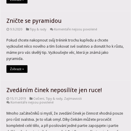
Zničte se pyramidou
u
9.9.2020
Tipy & rady
Komentáře nejsou povolené
textu
s
Pokud chcete nakopnout svůj trénink trochu kupředu a chcete
názvem
Zničte
vyzkoušet něco nového a tím šokovat své svalstvo a donutit ho k růstu,
se
pyramidou
máme pro vás skvělý tip. Vyzkoušejte věc, která je známá jako
pyramida.
Zobrazit »
Zvedáním činek neposílíte jen ruce!
15.11.2019
Cvičení
,
Tipy & rady
,
Zajímavosti
u
Komentáře nejsou povolené
textu
s
Mnoho začátečníků si myslí, že zvedání činek je činnost vhodná pouze
názvem
Zvedáním
pro růst svalstva. Je to však omyl. Díky činkám můžete procvičit
činek
neposílíte
kompletně celé tělo, a při posilování jedné partie zapojujete i partie
jen