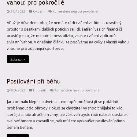
vahou: pro pokročilé
u
31.7.2022
Cvičení
Komentáře nejsou povolené
textu
s
Ať už je důvodem toho, že nemáte rádi cvičení ve fitness uzavřený
názvem
Dopřejte
prostor s desítkami dalších potících se lidí, šetření vašich financí či
si
venkovní
prostě jen to, že nemáte fitness blízko, zkuste cvičení v přírodě
posilování
s vlastní vahou. V dnešním článku se podíváme na cviky s vlastní vahou
s vlastní
vahou:
vhodné pro zdatnější sportovce.
pro
pokročilé
Zobrazit »
Posilování při běhu
u
30.6.2022
Hubnutí
Komentáře nejsou povolené
textu
s
Jaru pomalu klepe na dveře a s ním opět možnost jít se pořádně
názvem
Posilování
proběhnout do přírody. Pokud se chystáte i vy shodit nějaké to kilo,
při
běhu
které jste nabrali během zimy, ale zároveň byste rádi nabrali dostatek
svalové hmoty a zpevnili se, pak můžete vyzkoušet posilování přímo
během běhání.