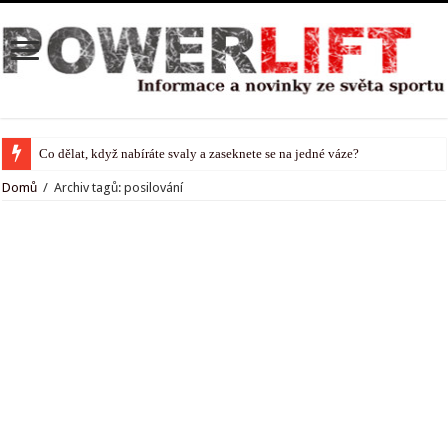
Co dělat, když nabíráte svaly a zaseknete se na jedné váze?
Domů
/
Archiv tagů: posilování