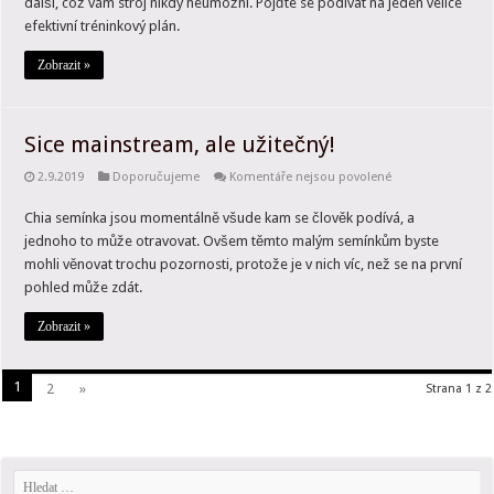
další, což vám stroj nikdy neumožní. Pojďte se podívat na jeden velice
ruce!
efektivní tréninkový plán.
Zobrazit »
Sice mainstream, ale užitečný!
u
2.9.2019
Doporučujeme
Komentáře nejsou povolené
textu
s
Chia semínka jsou momentálně všude kam se člověk podívá, a
názvem
Sice
jednoho to může otravovat. Ovšem těmto malým semínkům byste
mainstream,
ale
mohli věnovat trochu pozornosti, protože je v nich víc, než se na první
užitečný!
pohled může zdát.
Zobrazit »
1
2
»
Strana 1 z 2