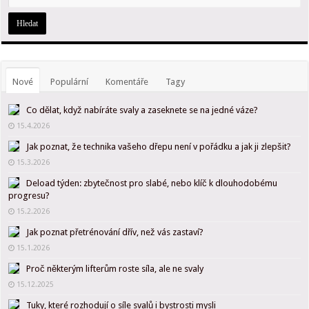
Nové
Populární
Komentáře
Tagy
Co dělat, když nabíráte svaly a zaseknete se na jedné váze?
15.4.2026
Jak poznat, že technika vašeho dřepu není v pořádku a jak ji zlepšit?
15.3.2026
Deload týden: zbytečnost pro slabé, nebo klíč k dlouhodobému
progresu?
15.2.2026
Jak poznat přetrénování dřív, než vás zastaví?
15.1.2026
Proč některým lifterům roste síla, ale ne svaly
15.12.2025
Tuky, které rozhodují o síle svalů i bystrosti mysli