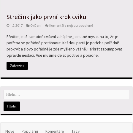
Strečink jako první krok cviku
u
1.2.2017
Cvičení
Komentáře nejsou povolené
textu
s
Předtím, než samotné cvičení zahájíme, je nutné myslet na to, že je
názvem
Strečink
potřeba se pořádně protáhnout. Každou partii je potřeba pořádně
jako
první
prokrvit a slovo pořádně je zde myšleno vážně. Párkrát zapumpovat
krok
opravdu nestačí. Vše musíme dělat poctivě a pořádně.
cviku
Zobrazit »
Nové
Populární
Komentáře
Tagy