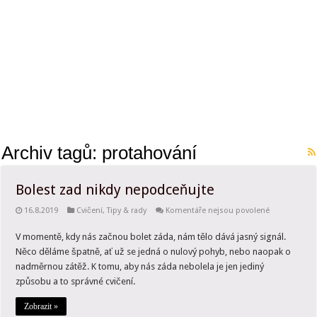
Jak trénují kaskadéři? Budete překvapeni, kolik toho musí zvládnout. Zdaleka t
Archiv tagů:
protahování
Bolest zad nikdy nepodceňujte
u
16.8.2019
Cvičení
,
Tipy & rady
Komentáře nejsou povolené
textu
s
V momentě, kdy nás začnou bolet záda, nám tělo dává jasný signál.
názvem
Bolest
Něco děláme špatně, ať už se jedná o nulový pohyb, nebo naopak o
zad
nikdy
nadměrnou zátěž. K tomu, aby nás záda nebolela je jen jediný
nepodceňujt
způsobu a to správné cvičení.
Zobrazit »