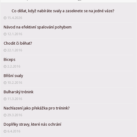
Co dělat, když nabíráte svaly a zaseknete se na jedné váze?
15.4.2026
Návod na efektivní spalování pohybem
12.1.2016
Chodit či běhat?
22.1.2016
Biceps
2.2.2016
Břišní svaly
10.2.2016
Bulharský trénink
11.3.2016
Nachlazení jako překážka pro trénink?
29.3.2016
Doplňky stravy, které nás ochrání
6.4.2016