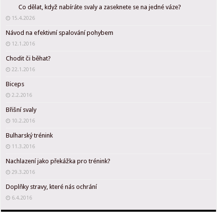
Co dělat, když nabíráte svaly a zaseknete se na jedné váze?
15.4.2026
Návod na efektivní spalování pohybem
12.1.2016
Chodit či běhat?
22.1.2016
Biceps
2.2.2016
Břišní svaly
10.2.2016
Bulharský trénink
11.3.2016
Nachlazení jako překážka pro trénink?
29.3.2016
Doplňky stravy, které nás ochrání
6.4.2016