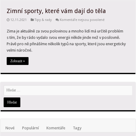
Zimní sporty, které vám dají do těla
u
12.11.2021
Tipy & rady
Komentáře nejsou povolené
textu
s
Zima je aktuálně za svou polovinou a mnoho lidí má určitě problém
názvem
Zimní
s tím, že by rádo vydalo svou energii někde jinde než v posilovně.
sporty,
které
Právě pro ně přinášíme několik typů na sporty, které jsou energeticky
vám
velmi náročné.
dají
do
těla
Zobrazit »
Nové
Populární
Komentáře
Tagy