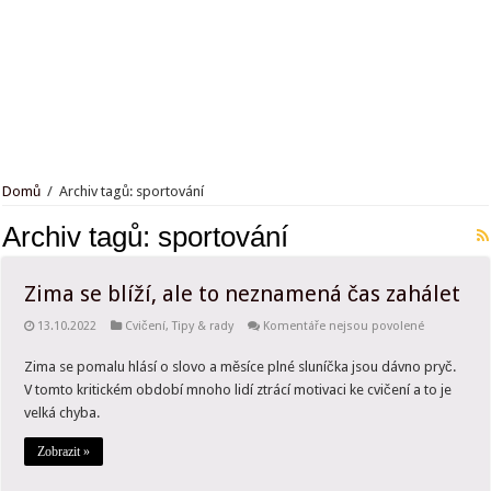
Jak trénují kaskadéři? Budete překvapeni, kolik toho musí zvládnout. Zdaleka t
Domů
/
Archiv tagů: sportování
Archiv tagů:
sportování
Zima se blíží, ale to neznamená čas zahálet
u
13.10.2022
Cvičení
,
Tipy & rady
Komentáře nejsou povolené
textu
s
Zima se pomalu hlásí o slovo a měsíce plné sluníčka jsou dávno pryč.
názvem
Zima
V tomto kritickém období mnoho lidí ztrácí motivaci ke cvičení a to je
se
blíží,
velká chyba.
ale
to
Zobrazit »
neznamen
čas
zahálet