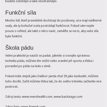
budete odolnější a také všestrannější.
Funkční síla
Mnoho lidí, kteří pravidelně docházejí do posilovny, sice mají nádherné
svaly, ale ty bohužel zcela postrádají funkčnost. Pokud vám nejde
pouze o vzhled, ale také o něco navíc, zaměřte se na to, aby vaše síla
byla funkční.
Škola pádu
Velmi praktické je naučit se padat. Jakmile si osvojíte správnou
techniku pádu, můžete tím snížit riziko zranění při sportu a třeba i
poranění po pádu na ledu v zimě.
Pokud máte stejně jako Dalibor Janda chuť žít jako kaskadér, můžete
toho docílit. Začít můžete třeba tak, že do svého tréninku začleníte více
pestrosti.
Zdroj textu: www.menshealth.com, www.backstage.com
Zdroj foto: www.freepik.com