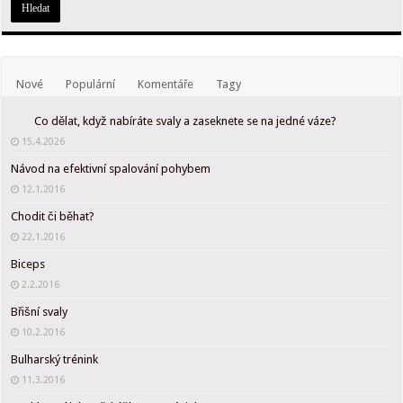
Nové
Populární
Komentáře
Tagy
Co dělat, když nabíráte svaly a zaseknete se na jedné váze?
15.4.2026
Návod na efektivní spalování pohybem
12.1.2016
Chodit či běhat?
22.1.2016
Biceps
2.2.2016
Břišní svaly
10.2.2016
Bulharský trénink
11.3.2016