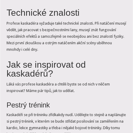
Technické znalosti
Profese kaskadéra vyžaduje také technické znalosti. Při natáčení musejí
vědět, jak pracovat s bezpečnostními lany, musejí znát fungování
speciálních efektů a samozřejmě se neobejdou ani bez znalostí fyziky.
Mezi první zkouškou a ostrým natáčením akční scény uběhnou
mnohdy i celé dny.
Jak se inspirovat od
kaskadérů?
Láká vás profese kaskadéra a chtěli byste se od nich v něčem
inspirovat? Máme pár tipů, jak to udělat.
Pestrý trénink
Kaskadéři se při tréninku zřídkakdy nudí. Udělejte to stejně a naplánujte
si pestrý trénink, v kterém se bude střídat posilování se zaměřením na
kardio, lekce gymnastiky a třeba i nějaké bojové tréninky. Díky tomu