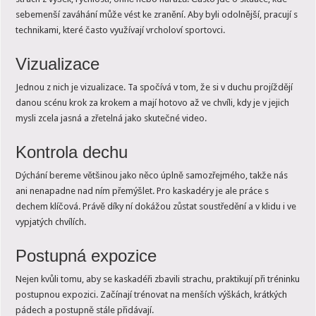
sebemenší zaváhání může vést ke zranění. Aby byli odolnější, pracují s
technikami, které často využívají vrcholoví sportovci.
Vizualizace
Jednou z nich je vizualizace. Ta spočívá v tom, že si v duchu projíždějí
danou scénu krok za krokem a mají hotovo až ve chvíli, kdy je v jejich
mysli zcela jasná a zřetelná jako skutečné video.
Kontrola dechu
Dýchání bereme většinou jako něco úplně samozřejmého, takže nás
ani nenapadne nad ním přemýšlet. Pro kaskadéry je ale práce s
dechem klíčová. Právě díky ní dokážou zůstat soustředění a v klidu i ve
vypjatých chvílích.
Postupná expozice
Nejen kvůli tomu, aby se kaskadéři zbavili strachu, praktikují při tréninku
postupnou expozici. Začínají trénovat na menších výškách, krátkých
pádech a postupně stále přidávají.