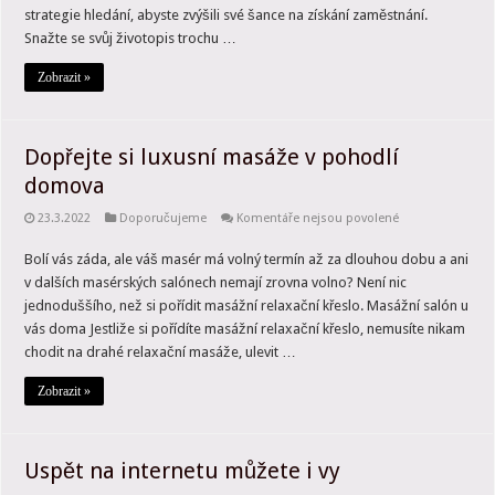
získání
strategie hledání, abyste zvýšili své šance na získání zaměstnání.
„práce
Snažte se svůj životopis trochu …
snů“
Zobrazit »
Dopřejte si luxusní masáže v pohodlí
domova
u
23.3.2022
Doporučujeme
Komentáře nejsou povolené
textu
s
Bolí vás záda, ale váš masér má volný termín až za dlouhou dobu a ani
názvem
Dopřejte
v dalších masérských salónech nemají zrovna volno? Není nic
si
luxusní
jednoduššího, než si pořídit masážní relaxační křeslo. Masážní salón u
masáže
vás doma Jestliže si pořídíte masážní relaxační křeslo, nemusíte nikam
v
pohodlí
chodit na drahé relaxační masáže, ulevit …
domova
Zobrazit »
Uspět na internetu můžete i vy