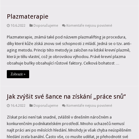
Plazmaterapie
u
10.6.2022
Doporučujeme
Komentáře nejsou povolené
textu
s
Plazmaterapie, známá také pod názvem plazmalifting je procedura,
názvem
Plazmaterapie
díky které kůže získá znovu své schopnosti z mládí. Jedná se o tzv. anti-
aging metodu. Princip této metody je založen na lidské krevní plazmě,
která je tělu vlastní, což je obrovskou výhodou. Právě krevní plazma
obsahuje buňky obsahující růstové faktory. Celková bohatost …
Zobrazit »
Jak zvýšit své šance na získání „práce snů“
u
16.4.2022
Doporučujeme
Komentáře nejsou povolené
textu
s
Získat práci není tak snadné, zvláště v dnešním náročném a
názvem
Jak
konkurenčním podnikatelském prostředí. Mnoho uchazečů nemusí
zvýšit
své
najít práci ani po měsících hledání. Mnohdy je však chyba neúspěšném
šance
hledání zcela banální. Často vše, co musíte udělat, je přehodnotit své
na