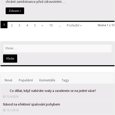
chránit zaměstnance před zdravotními …
Zobrazit »
1
2
3
4
5
»
10
...
Poslední »
Strana 1 z 13
Nové
Populární
Komentáře
Tagy
Co dělat, když nabíráte svaly a zaseknete se na jedné váze?
15.4.2026
Návod na efektivní spalování pohybem
12.1.2016