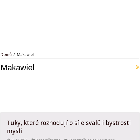
Jak trénují kaskadéři? Budete překvapeni, kolik toho musí zvládnout. Zdaleka t
Domů
/
Makawiel
Makawiel
Tuky, které rozhodují o síle svalů i bystrosti
mysli
u