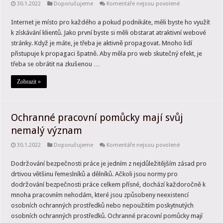
u
30.1.2022
Doporučujeme
Komentáře nejsou povolené
textu
s
Internet je místo pro každého a pokud podnikáte, měli byste ho využít
názvem
Uspět
k získávání klientů. Jako první byste si měli obstarat atraktivní webové
na
internetu
stránky. Když je máte, je třeba je aktivně propagovat. Mnoho lidí
můžete
přistupuje k propagaci špatně. Aby měla pro web skutečný efekt, je
i
vy
třeba se obrátit na zkušenou …
Zobrazit »
Ochranné pracovní pomůcky mají svůj
nemalý význam
u
30.1.2022
Doporučujeme
Komentáře nejsou povolené
textu
s
Dodržování bezpečnosti práce je jedním z nejdůležitějším zásad pro
názvem
Ochranné
drtivou většinu řemeslníků a dělníků. Ačkoli jsou normy pro
pracovní
pomůcky
dodržování bezpečnosti práce celkem přísné, dochází každoročně k
mají
mnoha pracovním nehodám, které jsou způsobeny neexistencí
svůj
nemalý
osobních ochranných prostředků nebo nepoužitím poskytnutých
význam
osobních ochranných prostředků. Ochranné pracovní pomůcky mají