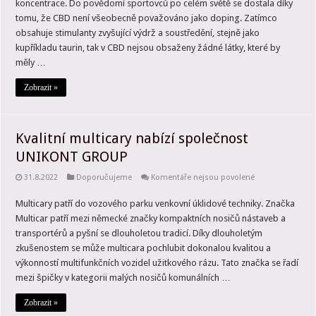
koncentrace. Do povědomí sportovců po celém světě se dostala díky
a
CBD
tomu, že CBD není všeobecně považováno jako doping. Zatímco
jako
obsahuje stimulanty zvyšující výdrž a soustředění, stejně jako
nevšední
a
kupříkladu taurin, tak v CBD nejsou obsaženy žádné látky, které by
moderní
měly …
spojení
Zobrazit »
Kvalitní multicary nabízí společnost
UNIKONT GROUP
u
31.8.2022
Doporučujeme
Komentáře nejsou povolené
textu
s
Multicary patří do vozového parku venkovní úklidové techniky. Značka
názvem
Kvalitní
Multicar patří mezi německé značky kompaktních nosičů nástaveb a
multicary
nabízí
transportérů a pyšní se dlouholetou tradicí. Díky dlouholetým
společnost
zkušenostem se může multicara pochlubit dokonalou kvalitou a
UNIKONT
GROUP
výkonností multifunkčních vozidel užitkového rázu. Tato značka se řadí
mezi špičky v kategorii malých nosičů komunálních …
Zobrazit »