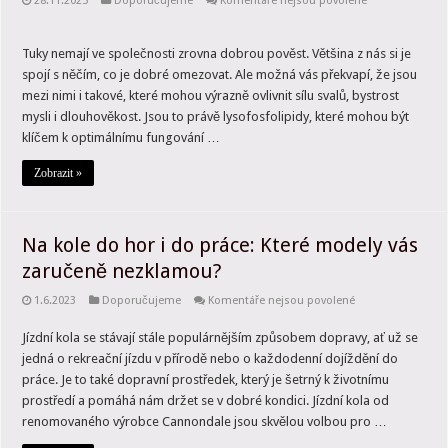
28.11.2025
Doporučujeme
Komentáře nejsou povolené
textu
s
názvem
Tuky,
Tuky nemají ve společnosti zrovna dobrou pověst. Většina z nás si je
které
spojí s něčím, co je dobré omezovat. Ale možná vás překvapí, že jsou
rozhodují
o
mezi nimi i takové, které mohou výrazně ovlivnit sílu svalů, bystrost
síle
mysli i dlouhověkost. Jsou to právě lysofosfolipidy, které mohou být
svalů
i
klíčem k optimálnímu fungování …
bystrosti
mysli
Zobrazit »
Na kole do hor i do práce: Které modely vás
zaručeně nezklamou?
u
1.6.2023
Doporučujeme
Komentáře nejsou povolené
textu
s
Jízdní kola se stávají stále populárnějším způsobem dopravy, ať už se
názvem
Na
jedná o rekreační jízdu v přírodě nebo o každodenní dojíždění do
kole
do
práce. Je to také dopravní prostředek, který je šetrný k životnímu
hor
prostředí a pomáhá nám držet se v dobré kondici. Jízdní kola od
i
do
renomovaného výrobce Cannondale jsou skvělou volbou pro …
práce:
Které