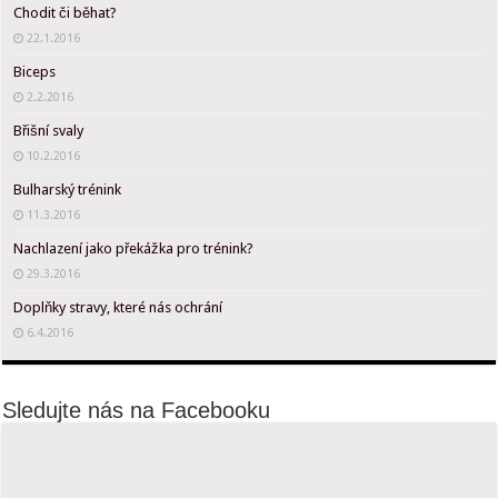
Chodit či běhat?
22.1.2016
Biceps
2.2.2016
Břišní svaly
10.2.2016
Bulharský trénink
11.3.2016
Nachlazení jako překážka pro trénink?
29.3.2016
Doplňky stravy, které nás ochrání
6.4.2016
Sledujte nás na Facebooku