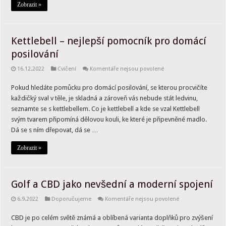
modely
Zobrazit »
vás
zaručeně
nezklamou?
Kettlebell – nejlepší pomocník pro domácí
posilování
u
16.12.2022
Cvičení
Komentáře nejsou povolené
textu
s
Pokud hledáte pomůcku pro domácí posilování, se kterou procvičíte
názvem
Kettlebell
každičký sval v těle, je skladná a zároveň vás nebude stát ledvinu,
–
nejlepší
seznamte se s kettlebellem. Co je kettlebell a kde se vzal Kettlebell
pomocník
svým tvarem připomíná dělovou kouli, ke které je připevněné madlo.
pro
domácí
Dá se s ním dřepovat, dá se …
posilování
Zobrazit »
Golf a CBD jako nevšední a moderní spojení
u
6.9.2022
Doporučujeme
Komentáře nejsou povolené
textu
s
CBD je po celém světě známá a oblíbená varianta doplňků pro zvýšení
názvem
Golf